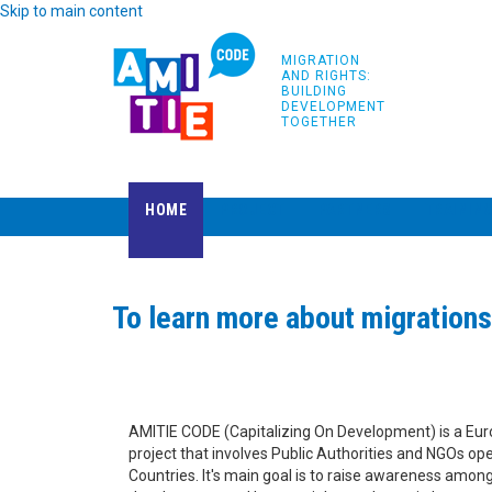
Skip to main content
MIGRATION
AND RIGHTS:
BUILDING
DEVELOPMENT
TOGETHER
HOME
PROJECT
PARTNERS
TRAININ
To learn more about migration
AMITIE CODE (Capitalizing On Development) is a E
project that involves Public Authorities and NGOs op
Countries. It's main goal is to raise awareness among