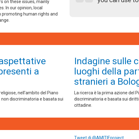
you can use t
s on these issues, mainly
s. In our opinion, local
n promoting human rights and
hange.
 aspettative
Indagine sulle cu
presenti a
luoghi della par
stranieri a Bolog
religiose, nell'ambito del Piano
La ricerca è la prima azione del 
non discriminatoria e basata sui
discriminatoria e basata sui diritt
cittadine.
Tweet di @AMITIEproject