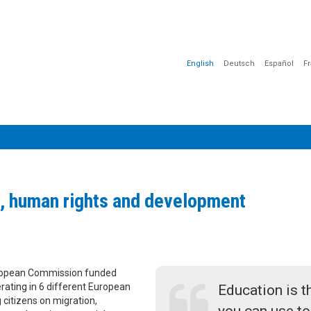
English
Deutsch
Español
F
G
COMMUNICATION
AWARENESS
DOCUMENTS
s, human rights and development
uropean Commission funded
erating in 6 different European
Education is 
 citizens on migration,