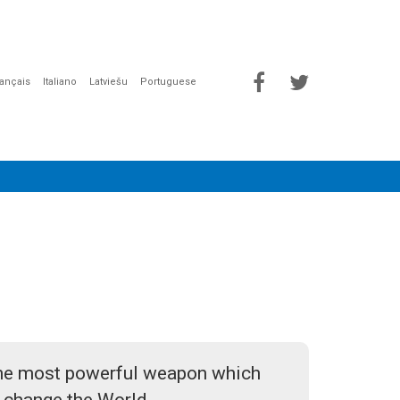
rançais
Italiano
Latviešu
Portuguese
the most powerful weapon which