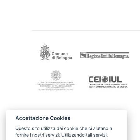
Project coordination
Accettazione Cookies
Comune di Bologna
Ufficio Cooperazione e Diritti Umani
Questo sito utilizza dei cookie che ci aiutano a
cooperazionediritti@comune.bologna.it
fornire i nostri servizi. Utilizzando tali servizi,