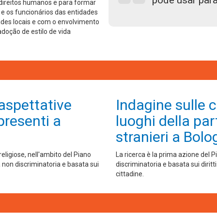
pode usar par
direitos humanos e para formar
 os funcionários das entidades
des locais e com o envolvimento
doção de estilo de vida
 aspettative
Indagine sulle cu
presenti a
luoghi della par
stranieri a Bolog
religiose, nell'ambito del Piano
La ricerca è la prima azione del 
non discriminatoria e basata sui
discriminatoria e basata sui diritt
cittadine.