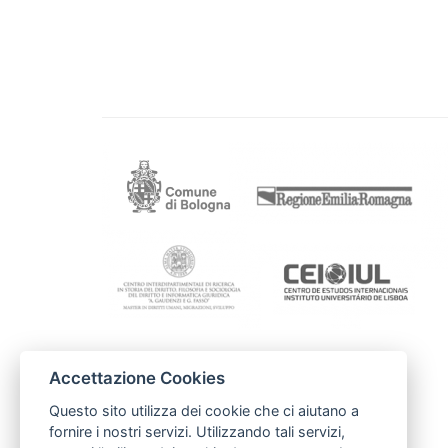
Accettazione Cookies
Contacto
Câmara Municipal de Lourse
Questo sito utilizza dei cookie che ci aiutano a
uic@cm-loures.pt
fornire i nostri servizi. Utilizzando tali servizi,