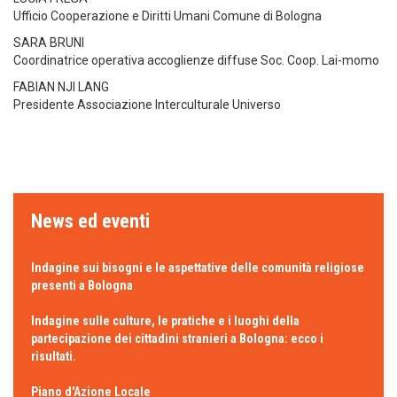
Ufficio Cooperazione e Diritti Umani Comune di Bologna
SARA BRUNI
Coordinatrice operativa accoglienze diffuse Soc. Coop. Lai-momo
FABIAN NJI LANG
Presidente Associazione Interculturale Universo
News ed eventi
Indagine sui bisogni e le aspettative delle comunità religiose
presenti a Bologna
Indagine sulle culture, le pratiche e i luoghi della
partecipazione dei cittadini stranieri a Bologna: ecco i
risultati.
Piano d'Azione Locale