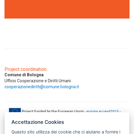
Project coordination
Comune di Bologna
Ufficio Cooperazione e Diritti Umani
cooperazionediritti@comune.bologna.it
Project funded by the European Union -
europa.eu/eyd2015
-
ec.europa.eu/europeaid
Accettazione Cookies
This web-site has been produced with the financial support of the
Questo sito utilizza dei cookie che ci aiutano a fornire i
European Union. The contents of this document are the sole