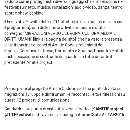
vedono come protagonisti i diversi linguaggi che si inseriscono nel
festival: fumetto, musica, installazioni audio-video, danza, teatro,
sport e show-cooking.
Il Festival si è svolto dal 7 all’11 ottobre[link alla pagina del sito con
il programma], una delle prime attività proposte è stato il
convegno “MIGRAZIONI VERSO L'EUROPA: CULTURA MEDIA E
DIRITTI UMANI” [link alla pagina del sito] che ha visto la presenza
di tutti i partner europei di Amitie Code, provenienti da:
Francia, Germania Lettonia, Portogallo e Spagna; l’incontro è stato
anche occasione di confronto su quanto già fatto durante il
precedente Amitie project.
Prendi parte al progetto Amitie Code: invia il tuo punto di vista su
migrazioni, sviluppo e diritti umani, e raccontaci le tue riflessioni su
questi 12 progetti di comunicazione.
Condividi il tuo punto di vista attraverso Twitter:
@AMITIEproject
@TTFFestival
o attraverso gli hastag:
#AmitieCode
#TTAF2015