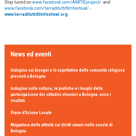
Stay tuned on
www.facebook.com/AMITIEproject/
and
www.facebook.com/terradituttifilmfestival/
-
www.terradituttifilmfestival.org
News ed eventi
Indagine sui bisogni e le aspettative delle comunità religiose
presenti a Bologna
Indagine sulle culture, le pratiche e i luoghi della
partecipazione dei cittadini stranieri a Bologna: ecco i
risultati.
Piano d'Azione Locale
Mappatura delle attività sui diritti umani nelle scuole di
Bologna