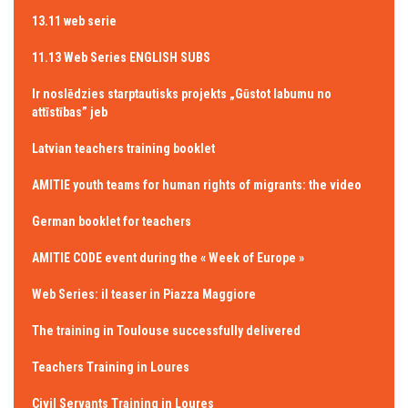
13.11 web serie
11.13 Web Series ENGLISH SUBS
Ir noslēdzies starptautisks projekts „Gūstot labumu no
attīstības” jeb
Latvian teachers training booklet
AMITIE youth teams for human rights of migrants: the video
German booklet for teachers
AMITIE CODE event during the « Week of Europe »
Web Series: il teaser in Piazza Maggiore
The training in Toulouse successfully delivered
Teachers Training in Loures
Civil Servants Training in Loures