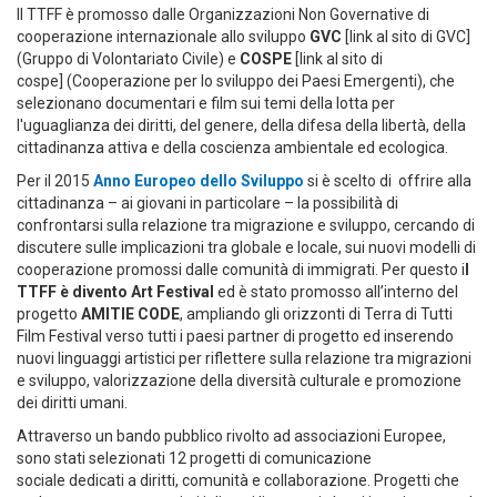
Il TTFF è promosso dalle Organizzazioni Non Governative di
cooperazione internazionale allo sviluppo
GVC
[link al sito di GVC]
(Gruppo di Volontariato Civile) e
COSPE
[link al sito di
cospe] (Cooperazione per lo sviluppo dei Paesi Emergenti), che
selezionano documentari e film sui temi della lotta per
l'uguaglianza dei diritti, del genere, della difesa della libertà, della
cittadinanza attiva e della coscienza ambientale ed ecologica.
Per il 2015
Anno Europeo dello Sviluppo
si è scelto di offrire alla
cittadinanza – ai giovani in particolare – la possibilità di
confrontarsi sulla relazione tra migrazione e sviluppo, cercando di
discutere sulle implicazioni tra globale e locale, sui nuovi modelli di
cooperazione promossi dalle comunità di immigrati. Per questo i
l
TTFF è divento Art Festival
ed è stato promosso all’interno del
progetto
AMITIE CODE
, ampliando gli orizzonti di Terra di Tutti
Film Festival verso tutti i paesi partner di progetto ed inserendo
nuovi linguaggi artistici per riflettere sulla relazione tra migrazioni
e sviluppo, valorizzazione della diversità culturale e promozione
dei diritti umani.
Attraverso un bando pubblico rivolto ad associazioni Europee,
sono stati selezionati 12 progetti di comunicazione
sociale dedicati a diritti, comunità e collaborazione. Progetti che