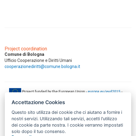
Project coordination
Comune di Bologna
Ufficio Cooperazione e Diritti Umani
cooperazionediritti@comune.bologna.it
Project funded by the European Union -
europa.eu/eyd2015
-
ec.europa.eu/europeaid
Accettazione Cookies
This web-site has been produced with the financial support of the
Questo sito utilizza dei cookie che ci aiutano a fornire i
European Union. The contents of this document are the sole
responsibility of AMITIE CODE partners and can under no
nostri servizi. Utilizzando tali servizi, accetti l'utilizzo
circumstances be regarded as reflecting the position of the European
dei cookie da parte nostra. I cookie verranno impostati
Union.
solo dopo il tuo consenso.
www.aics.gov.it