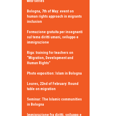
web-series
Bologna, 7th of May: event on
human rights approach in migrants
inclusion
Formazione gratuita per insegnanti
sul tema diritti umani, sviluppo e
immigrazione
Riga: training for teachers on
“Migration, Development and
Human Rights”
Photo exposition: Islam in Bologna
Loures, 22nd of February: Round
table on migration
Seminar: The Islamic communities
in Bologna
Immigrazione fra diritti, sviluppo e