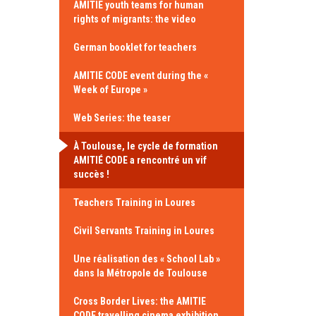
AMITIE youth teams for human
rights of migrants: the video
German booklet for teachers
AMITIE CODE event during the «
Week of Europe »
Web Series: the teaser
À Toulouse, le cycle de formation
AMITIÉ CODE a rencontré un vif
succès !
Teachers Training in Loures
Civil Servants Training in Loures
Une réalisation des « School Lab »
dans la Métropole de Toulouse
Cross Border Lives: the AMITIE
CODE travelling cinema exhibition