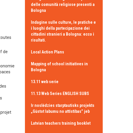
delle comunità religiose presenti a
Bologna
Indagine sulle culture, le pratiche e
i luoghi della partecipazione dei
cittadini stranieri a Bologna: ecco i
toutes
risultati.
if de
Local Action Plans
Mapping of school initiatives in
économie
Bologna
spaces
13.11 web serie
ndes
11.13 Web Series ENGLISH SUBS
es
Ir noslēdzies starptautisks projekts
„Gūstot labumu no attīstības” jeb
 projet
Latvian teachers training booklet