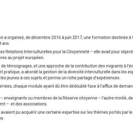
use a organisé, de décembre 2016 à juin 2017, une formation destinée à 
9 ans.
Relations Interculturelles pour la Citoyenneté – elle avait pour object
ères au projet européen.
rée de témoignages, et une approche de la contribution des migrants à l’
et pratique, a abordé la gestion de la diversité interculturelle dans les e
les jeunes à ces sujets et permis un riche partage d’expériences.
journées, chaque module ayant dû être dédoublé face à l’afflux de dema
le – enseignants ou membres de la Réserve citoyenne – l’autre moitié, d
ment – et des associations.
 avaient pu acquérir une certaine expertise sur les thèmes portés par le
ns.