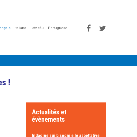
rançais
Italiano
Latviešu
Portuguese
ION
s !
Actualités et
évènements
Indagine sui bisogni e le aspettative