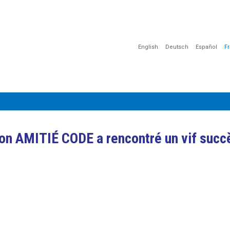
English
Deutsch
Español
F
MATION
COMMUNICATION
SENSIBILISATION
DOCUMENTAT
ion AMITIÉ CODE a rencontré un vif succè