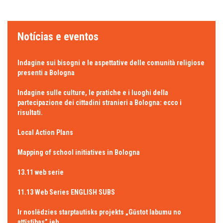
Notícias e eventos
Indagine sui bisogni e le aspettative delle comunità religiose
presenti a Bologna
Indagine sulle culture, le pratiche e i luoghi della
partecipazione dei cittadini stranieri a Bologna: ecco i
risultati.
Local Action Plans
Mapping of school initiatives in Bologna
13.11 web serie
11.13 Web Series ENGLISH SUBS
Ir noslēdzies starptautisks projekts „Gūstot labumu no
attīstības” jeb