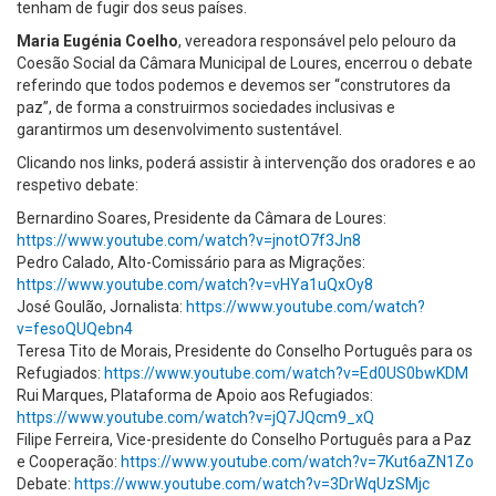
tenham de fugir dos seus países.
Maria Eugénia Coelho
, vereadora responsável pelo pelouro da
Coesão Social da Câmara Municipal de Loures, encerrou o debate
referindo que todos podemos e devemos ser “construtores da
paz”, de forma a construirmos sociedades inclusivas e
garantirmos um desenvolvimento sustentável.
Clicando nos links, poderá assistir à intervenção dos oradores e ao
respetivo debate:
Bernardino Soares, Presidente da Câmara de Loures:
https://www.youtube.com/watch?v=jnotO7f3Jn8
Pedro Calado, Alto-Comissário para as Migrações:
https://www.youtube.com/watch?v=vHYa1uQxOy8
José Goulão, Jornalista:
https://www.youtube.com/watch?
v=fesoQUQebn4
Teresa Tito de Morais, Presidente do Conselho Português para os
Refugiados:
https://www.youtube.com/watch?v=Ed0US0bwKDM
Rui Marques, Plataforma de Apoio aos Refugiados:
https://www.youtube.com/watch?v=jQ7JQcm9_xQ
Filipe Ferreira, Vice-presidente do Conselho Português para a Paz
e Cooperação:
https://www.youtube.com/watch?v=7Kut6aZN1Zo
Debate:
https://www.youtube.com/watch?v=3DrWqUzSMjc