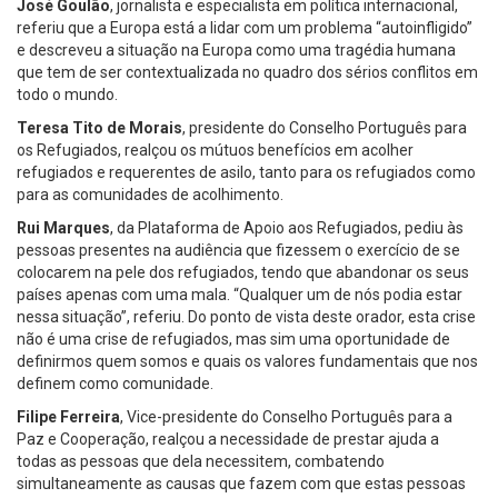
José Goulão
, jornalista e especialista em política internacional,
referiu que a Europa está a lidar com um problema “autoinfligido”
e descreveu a situação na Europa como uma tragédia humana
que tem de ser contextualizada no quadro dos sérios conflitos em
todo o mundo.
Teresa Tito de Morais
, presidente do Conselho Português para
os Refugiados, realçou os mútuos benefícios em acolher
refugiados e requerentes de asilo, tanto para os refugiados como
para as comunidades de acolhimento.
Rui Marques
, da Plataforma de Apoio aos Refugiados, pediu às
pessoas presentes na audiência que fizessem o exercício de se
colocarem na pele dos refugiados, tendo que abandonar os seus
países apenas com uma mala. “Qualquer um de nós podia estar
nessa situação”, referiu. Do ponto de vista deste orador, esta crise
não é uma crise de refugiados, mas sim uma oportunidade de
definirmos quem somos e quais os valores fundamentais que nos
definem como comunidade.
Filipe Ferreira
, Vice-presidente do Conselho Português para a
Paz e Cooperação, realçou a necessidade de prestar ajuda a
todas as pessoas que dela necessitem, combatendo
simultaneamente as causas que fazem com que estas pessoas