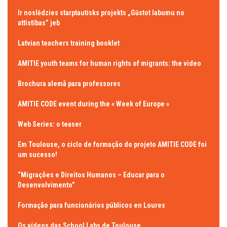
Ir noslēdzies starptautisks projekts „Gūstot labumu no
attīstības” jeb
Latvian teachers training booklet
AMITIE youth teams for human rights of migrants: the video
Brochura alemã para professores
AMITIE CODE event during the « Week of Europe »
Web Series: o teaser
Em Toulouse, o ciclo de formação do projeto AMITIE CODE foi
um sucesso!
“Migrações e Direitos Humanos – Educar para o
Desenvolvimento”
Formação para funcionários públicos en Loures
Os vídeos das School Labs de Toulouse