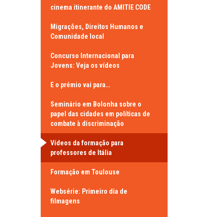
cinema itinerante do AMITIE CODE
Migrações, Direitos Humanos e
Comunidade local
Concurso Internacional para
Jovens: Veja os vídeos
E o prémio vai para…
Seminário em Bolonha sobre o
papel das cidades em políticas de
combate à discriminação
Vídeos da formação para
professores de Itália
Formação em Toulouse
Websérie: Primeiro dia de
filmagens