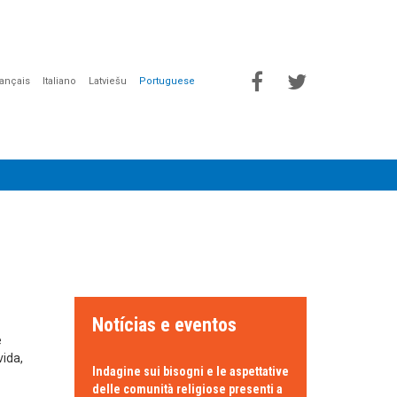
rançais
Italiano
Latviešu
Portuguese
Notícias e eventos
e
ida,
Indagine sui bisogni e le aspettative
delle comunità religiose presenti a