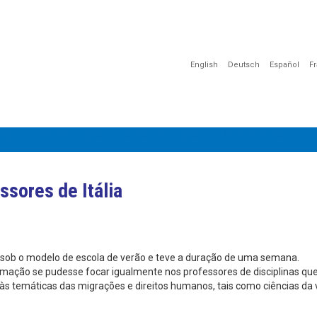
English
Deutsch
Español
F
ÇÃO
COMUNICAÇÃO
SENSIBILIZAÇÃO
DOCUMENTOS
sores de Itália
a sob o modelo de escola de verão e teve a duração de uma semana.
rmação se pudesse focar igualmente nos professores de disciplinas qu
 temáticas das migrações e direitos humanos, tais como ciências da v