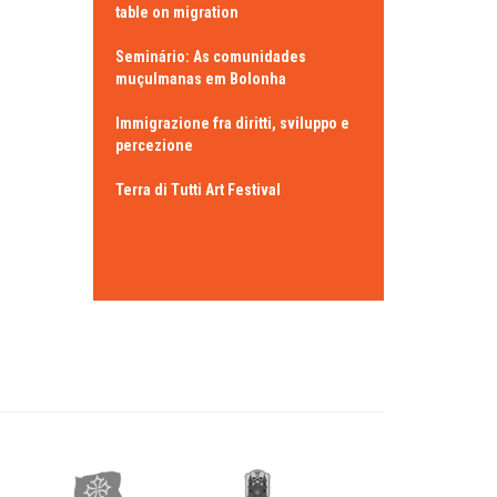
table on migration
Seminário: As comunidades
muçulmanas em Bolonha
Immigrazione fra diritti, sviluppo e
percezione
Terra di Tutti Art Festival