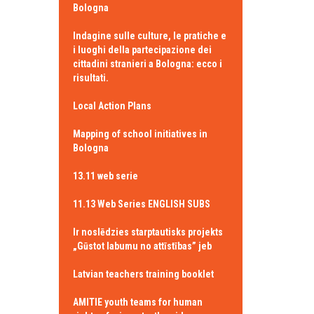
Bologna
Indagine sulle culture, le pratiche e
i luoghi della partecipazione dei
cittadini stranieri a Bologna: ecco i
risultati.
Local Action Plans
Mapping of school initiatives in
Bologna
13.11 web serie
11.13 Web Series ENGLISH SUBS
Ir noslēdzies starptautisks projekts
„Gūstot labumu no attīstības” jeb
Latvian teachers training booklet
AMITIE youth teams for human