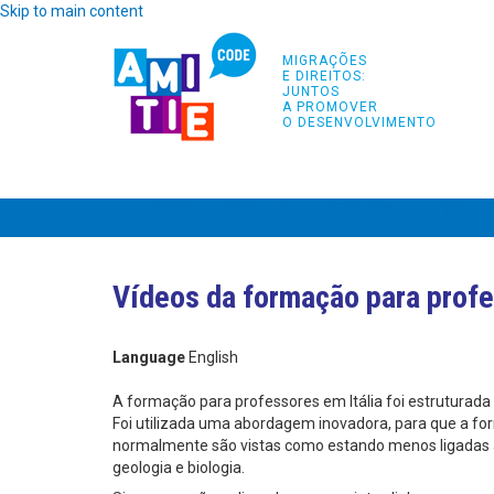
Skip to main content
MIGRAÇÕES
E DIREITOS:
JUNTOS
A PROMOVER
O DESENVOLVIMENTO
INÍCIO
PROJETO
PARCEIROS
FORMA
Vídeos da formação para profes
Language
English
A formação para professores em Itália foi estruturad
Foi utilizada uma abordagem inovadora, para que a fo
normalmente são vistas como estando menos ligadas às
geologia e biologia.