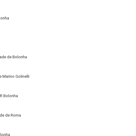
lonha
dade de Bolonha
 Marino Golinelli
NR Bolonha
dade de Roma
olonha