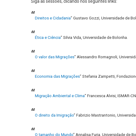
Siga as sessões, clicando nos seguintes links:
“
Direitos e Cidadania
” Gustavo Gozzi, Universidade de Bo
“
Ética e Ciência
” Silvia Vida, Universidade de Bolonha.
“
O valor das Migrações
” Alessandro Romagnoli, Universi
“
Economia das Migrações
” Stefania Zampetti, Fondazione
“
Migração Ambiental e Clima
” Francesca Alvisi, ISMAR-C
“
O direito da Imigração
” Fabrizio Mastrantonio, Universi
“
O tamanho do Mundo
” Annalisa Furia, Universidade de B